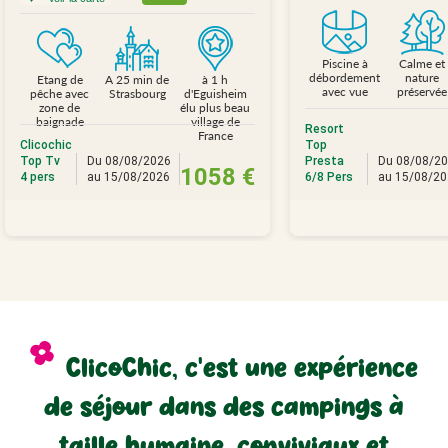
Piscine à
Calme et
débordement
nature
Etang de
A 25 min de
à 1 h
avec vue
préservée
pêche avec
Strasbourg
d'Eguisheim
zone de
élu plus beau
baignade
village de
Resort
France
Clicochic
Top
Top Tv
Du 08/08/2026
Presta
Du 08/08/2
1058 €
4 pers
au 15/08/2026
6/8 Pers
au 15/08/2
ClicoChic, c'est une expérience
de séjour dans des campings à
taille humaine, conviviaux et