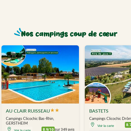
Nos campings coup de cœur
★
★
AU CLAIR RUISSEAU
BASTETS
Campings Clicochic Bas-Rhin,
Campings Clicochic Dr
GERSTHEIM
8.
Voir la carte
8.9/10
sur 349 avis
Voir la carte