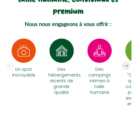
premium
Nous nous engageons à vous offrir :
Un spot
Des
Des
N
incroyable
hébergements
campings
"Chi
récents de
intimes à
qui
grande
taille
cons
qualité
humaine
pou
excu
en 