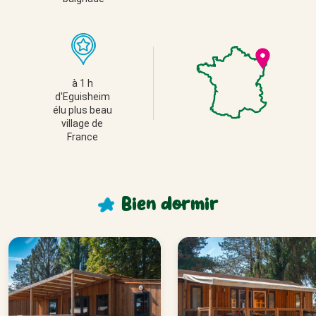
à 1 h 
d'Eguisheim 
élu plus beau 
village de 
France 
Bien
dormir