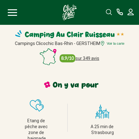
Menu
Camping Au Clair Ruisseau
★
★
Campings Clicochic Bas-Rhin - GERSTHEIM
Voir la carte
8.9/10
sur 349 avis
On y va
pour
Etang de 
pêche avec 
A 25 min de 
zone de 
Strasbourg
baignade