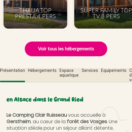
THALIA TOP
SUPER FAMILY TOP
PRESTA 4 PERS
TV 8 PERS
Voir tous les hébergements
Présentation
Hébergements
Espace
Services
Equipements
C
aquatique
d
v
en Alsace dans le Grand Ried
Le Camping Clair Ruisseau
vous accueille à
Gerstheim
, au cœur de la
forêt des Vosges
. Une
situation idéale pour un séjour alliant détente,