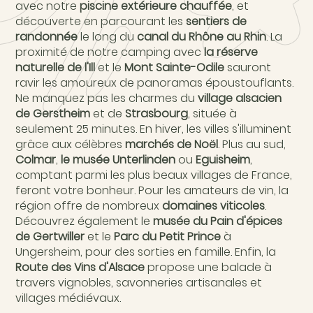
avec notre
piscine extérieure chauffée
, et
découverte en parcourant les
sentiers de
randonnée
le long du
canal du Rhône au Rhin
. La
proximité de notre camping avec
la réserve
naturelle de l'Ill
et le
Mont Sainte-Odile
sauront
ravir les amoureux de panoramas époustouflants.
Ne manquez pas les charmes du
village alsacien
de Gerstheim
et de
Strasbourg
, située à
seulement 25 minutes. En hiver, les villes s'illuminent
grâce aux célèbres
marchés de Noël
. Plus au sud,
Colmar
,
le musée Unterlinden
ou
Eguisheim
,
comptant parmi les plus beaux villages de France,
feront votre bonheur. Pour les amateurs de vin, la
région offre de nombreux
domaines viticoles
.
Découvrez également le
musée du Pain d'épices
de Gertwiller
et le
Parc du Petit Prince
à
Ungersheim, pour des sorties en famille. Enfin, la
Route des Vins d'Alsace
propose une balade à
travers vignobles, savonneries artisanales et
villages médiévaux.