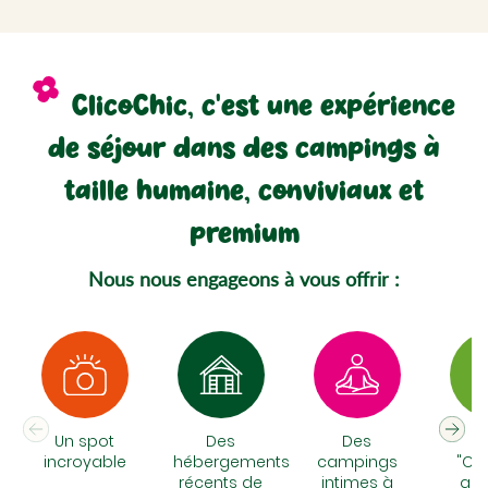
ClicoChic, c'est une expérience
de séjour dans des campings à
taille humaine, conviviaux et
premium
Nous nous engageons à vous offrir :
Un spot
Des
Des
N
incroyable
hébergements
campings
"Chi
récents de
intimes à
qui