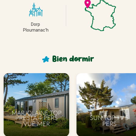
Dorp 
Ploumanac’h
Bien
dormir
MARJOLAINE TOP
PRESTA 4 PERS
SUN TOP TV 5
VUE MER
PERS