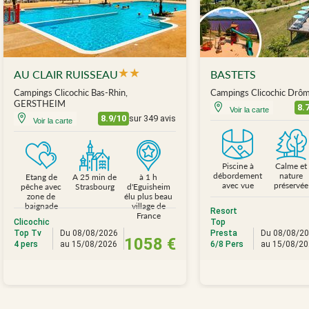
★
★
AU CLAIR RUISSEAU
BASTETS
Campings Clicochic Bas-Rhin,
Campings Clicochic Dr
GERSTHEIM
8.
Voir la carte
8.9/10
sur 349 avis
Voir la carte
Piscine à
Calme et
débordement
nature
Etang de
A 25 min de
à 1 h
avec vue
préservée
pêche avec
Strasbourg
d'Eguisheim
zone de
élu plus beau
baignade
village de
Resort
France
Clicochic
Top
Top Tv
Du 08/08/2026
Presta
Du 08/08/2
1058 €
4 pers
au 15/08/2026
6/8 Pers
au 15/08/2