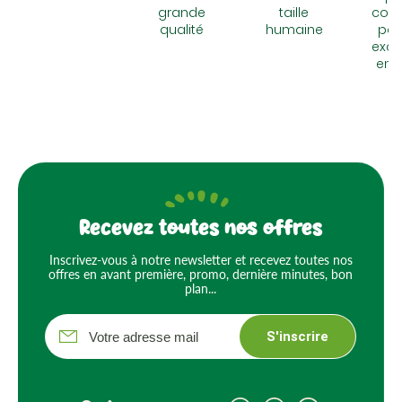
grande
taille
cons
qualité
humaine
pou
excu
en 
Recevez toutes nos offres
Inscrivez-vous à notre newsletter et recevez toutes nos
offres en avant première, promo, dernière minutes, bon
plan...
S'inscrire