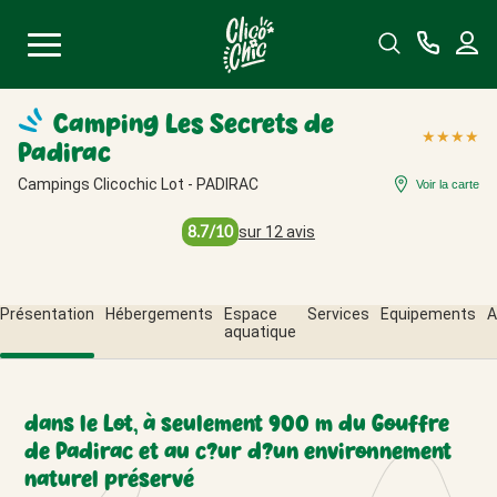
Menu
Camping Les Secrets de
★
★
★
★
Padirac
Campings Clicochic Lot - PADIRAC
Voir la carte
8.7/10
sur 12 avis
Présentation
Hébergements
Espace
Services
Equipements
A
aquatique
dans le Lot, à seulement 900 m du Gouffre
de Padirac et au c?ur d?un environnement
naturel préservé