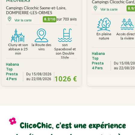
Campings Clicochic Gar
Campings Clicochic Saone-et-Loire,
8.9
Voir la carte
DOMPIERRE-LES-ORMES
8.2/10
sur 703 avis
Voir la carte
En pleine
Accès direc
nature
la rivière
Cluny et son
la Route des
son
abbaye à 25
vins
Spacebowl et
min
son Double
Habana
Slide
Top
Presta
Du 15/08/2
Habana
4 Pers
au 22/08/2
Top
Presta
Du 15/08/2026
1026 €
4 Pers
au 22/08/2026
ClicoChic, c'est une expérience