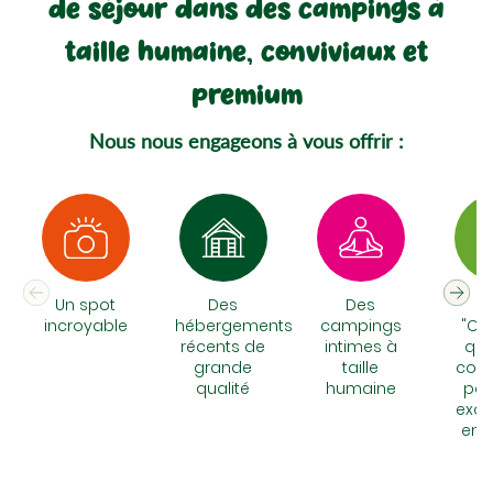
de séjour dans des campings à
taille humaine, conviviaux et
premium
Nous nous engageons à vous offrir :
Un spot
Des
Des
N
incroyable
hébergements
campings
"Chi
récents de
intimes à
qui
grande
taille
cons
qualité
humaine
pou
excu
en 