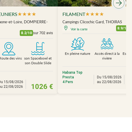
★
★
★
★
★
★
★
★
EUNIERS
FILAMENT
Saone-et-Loire, DOMPIERRE-
Campings Clicochic Gard, THOIRAS
8.9/10
s
Voir la carte
8.2/10
sur 702 avis
En pleine nature
Accès direct à la
Espac
 Route des vins
son Spacebowl et
rivière
co
son Double Slide
c
Habana Top
Presta
Du 15/08/2026
Du 15/08/2026
4 Pers
au 22/08/2026
1026 €
au 22/08/2026