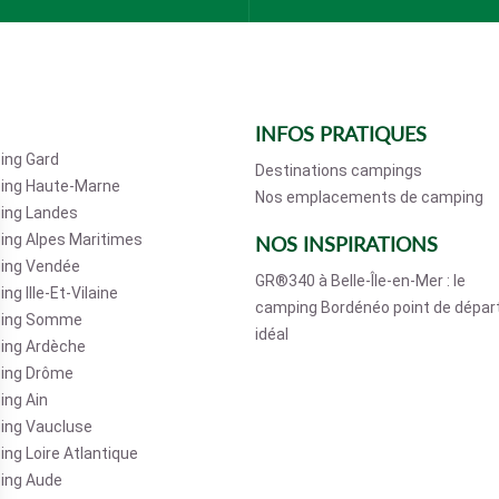
INFOS PRATIQUES
ing Gard
Destinations campings
ing Haute-Marne
Nos emplacements de camping
ing Landes
ng Alpes Maritimes
NOS INSPIRATIONS
ing Vendée
GR®340 à Belle-Île-en-Mer : le
ng Ille-Et-Vilaine
camping Bordénéo point de dépar
ing Somme
idéal
ing Ardèche
ing Drôme
ng Ain
ing Vaucluse
ng Loire Atlantique
ing Aude