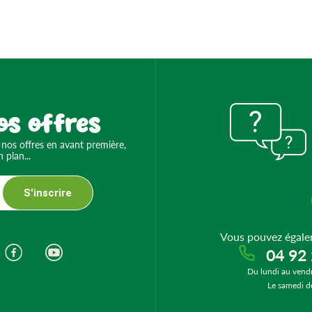
os offres
 nos offres en avant première,
 plan...
S'inscrire
Vous pouvez égale
04 92
Du lundi au vend
Le samedi d