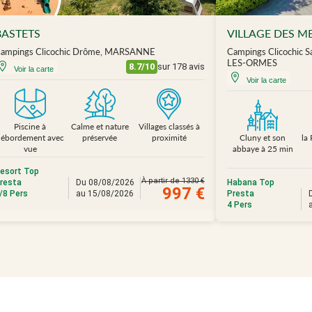
BASTETS
VILLAGE DES M
ampings Clicochic Drôme, MARSANNE
Campings Clicochic 
LES-ORMES
8.7/10
sur 178 avis
Voir la carte
Voir la carte
Piscine à
Calme et nature
Villages classés à
débordement avec
préservée
proximité
Cluny et son
la
vue
abbaye à 25 min
esort Top
À partir de 1330 €
resta
Du 08/08/2026
Habana Top
997 €
/8 Pers
au 15/08/2026
Presta
4 Pers