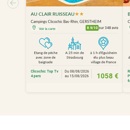
★
★
AU CLAIR RUISSEAU
Campings Clicochic Bas-Rhin, GERSTHEIM
C
8.9/10
sur 348 avis
Voir la carte
Etang de pêche
A 25 min de
à 1 h d'Eguisheim
avec zone de
Strasbourg
élu plus beau
baignade
village de France
Clicochic Top Tv
Du 08/08/2026
R
1058 €
4 pers
au 15/08/2026
P
6