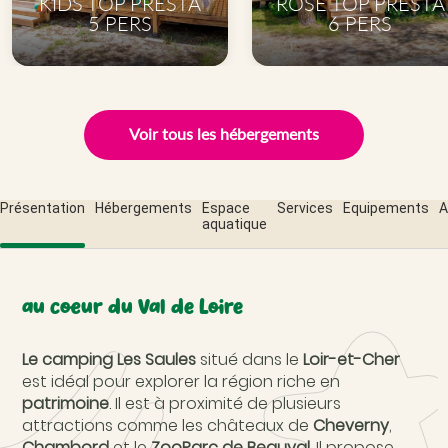
KIDS TOP PRESTA
ROSE TOP PRESTA
5 PERS
6 PERS
Voir tous les hébergements
Présentation
Hébergements
Espace
Services
Equipements
A
aquatique
au coeur du Val de Loire
Le camping Les Saules
situé dans le
Loir-et-Cher
est idéal pour explorer la région riche en
patrimoine
. Il est à proximité de plusieurs
attractions comme les châteaux de
Cheverny
,
Chambord
et le
ZooParc de Beauval
. Il propose