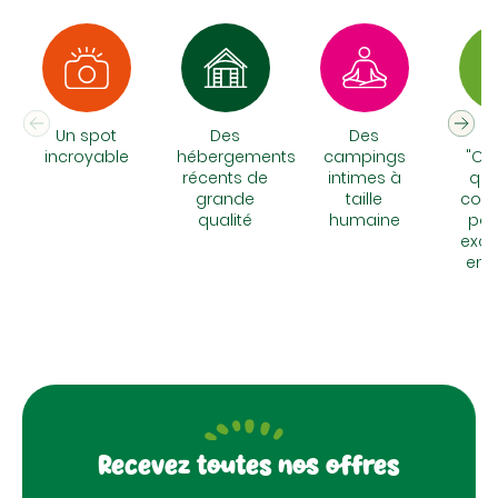
Un spot
Des
Des
N
incroyable
hébergements
campings
"Chi
récents de
intimes à
qui
grande
taille
cons
qualité
humaine
pou
excu
en 
Recevez toutes nos offres