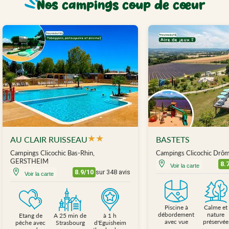
Nos campings coup de cœur
★
★
AU CLAIR RUISSEAU
BASTETS
Campings Clicochic Bas-Rhin,
Campings Clicochic Dr
GERSTHEIM
8.
Voir la carte
8.9/10
sur 348 avis
Voir la carte
Piscine à
Calme et
débordement
nature
Etang de
A 25 min de
à 1 h
avec vue
préservée
pêche avec
Strasbourg
d'Eguisheim