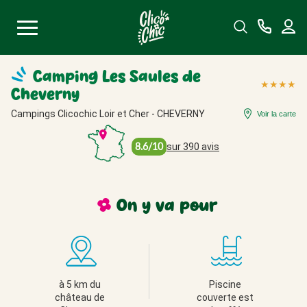
Menu
Camping Les Saules de
★
★
★
★
Cheverny
Campings Clicochic Loir et Cher - CHEVERNY
Voir la carte
8.6/10
sur 390 avis
On y va
pour
à 5 km du 
Piscine 
château de 
couverte est 