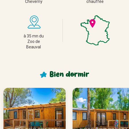
Cheverny 
chauffée
à 35 mn du 
Zoo de 
Beauval 
Bien
dormir